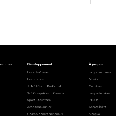
 hommes
Développement
À propos
Les entraîneurs
La gouvernance
Les officiels
Mission
Jr. NBA Youth Basketball
Carrières
3x3 Conquête du Canada
Les partenaires
Sport Sécuritaire
PTSOs
Académie Junior
Accessibilité
Championnats Nationaux
Marque