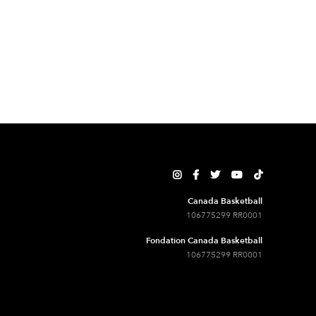





Canada Basketball
106775299 RR0001
Fondation Canada Basketball
106775299 RR0001