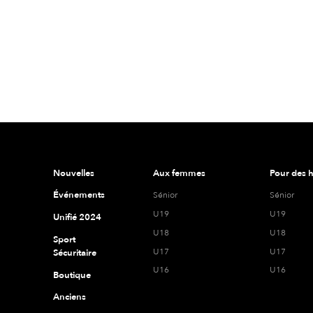
Nouvelles
Aux femmes
Pour des
Événements
Sénior
Sénior
U19
U19
Unifié 2024
U18
U18
Sport
U17
U17
Sécuritaire
U16
U16
Boutique
Anciens