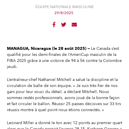
ÉQUIPE NATIONALE MASCULINE
29/8/2025



MANAGUA, Nicaragua (le 28 août 2025) —
Le Canada s’est
qualifié pour les demi-finales de l’AmeriCup masculin de la
FIBA 2025 grâce à une victoire de 94 à 56 contre la Colombie
jeudi.
L’entraîneur-chef Nathaniel Mitchell a salué la discipline et la
circulation de balle de son équipe. « Je suis très fier de nos
gars pour leur souci du détail, a déclaré Mitchell. Nous
sommes restés professionnels, avons joué de la bonne façon
et fait circuler le ballon. Réussir 25 passes décisives sur 33 tirs
réussis montre à quel point nous étions connectés. »
Leonard Miller a donné le ton avec 12 points au premier quart
alors que le Canada prenait l’avance 28-15. Kyshawn George a