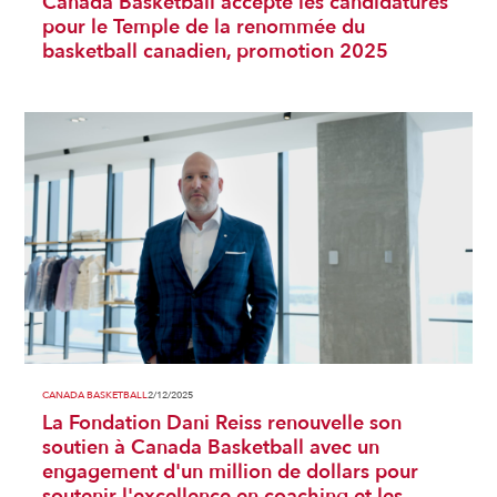
Canada Basketball accepte les candidatures
pour le Temple de la renommée du
basketball canadien, promotion 2025
CANADA BASKETBALL
2/12/2025
La Fondation Dani Reiss renouvelle son
soutien à Canada Basketball avec un
engagement d'un million de dollars pour
soutenir l'excellence en coaching et les