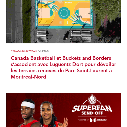
CANADA BASKETBALL
6/15/2024
Canada Basketball et Buckets and Borders
s’associent avec Luguentz Dort pour dévoiler
les terrains rénovés du Parc Saint-Laurent à
Montréal-Nord