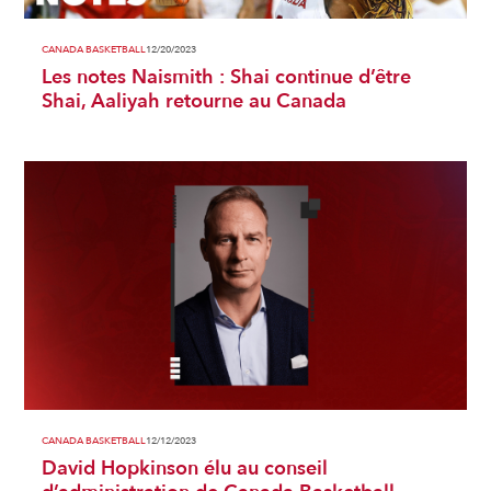
CANADA BASKETBALL
12/20/2023
Les notes Naismith : Shai continue d’être
Shai, Aaliyah retourne au Canada
CANADA BASKETBALL
12/12/2023
David Hopkinson élu au conseil