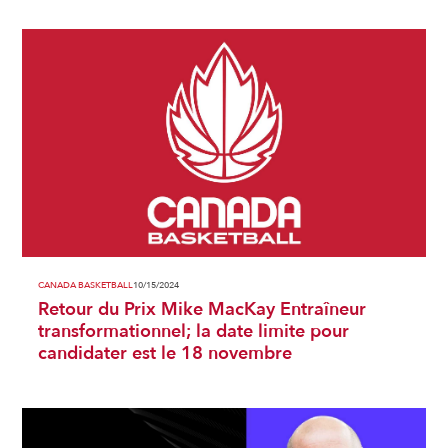
CANADA BASKETBALL
10/15/2024
Retour du Prix Mike MacKay Entraîneur
transformationnel; la date limite pour
candidater est le 18 novembre