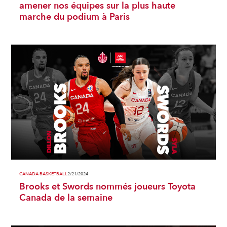
amener nos équipes sur la plus haute
marche du podium à Paris
CANADA BASKETBALL
2/21/2024
Brooks et Swords nommés joueurs Toyota
Canada de la semaine