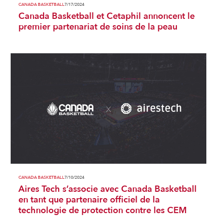
CANADA BASKETBALL
7/17/2024
Canada Basketball et Cetaphil annoncent le
premier partenariat de soins de la peau
CANADA BASKETBALL
7/10/2024
Aires Tech s’associe avec Canada Basketball
en tant que partenaire officiel de la
technologie de protection contre les CEM