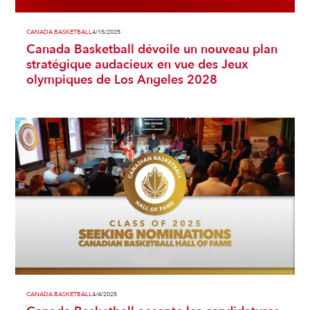
CANADA BASKETBALL
4/15/2025
Canada Basketball dévoile un nouveau plan
stratégique audacieux en vue des Jeux
olympiques de Los Angeles 2028
CANADA BASKETBALL
4/4/2025