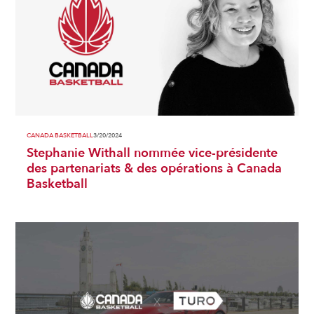
CANADA BASKETBALL
3/20/2024
Stephanie Withall nommée vice-présidente
des partenariats & des opérations à Canada
Basketball